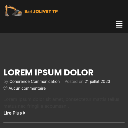
LOREM IPSUM DOLOR
by
Cohérence Communication
Posted on
21 juillet 2023
Aucun commentaire
Lorem ipsum dolor sit amet, consectetur mattis tellus
metus nec fringilla accumsan .
Lire Plus